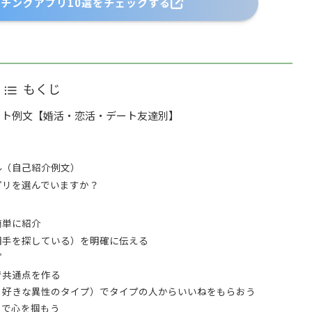
ッチングアプリ10選をチェックする
もくじ
ート例文【婚活・恋活・デート友達別】
）
）
ル（自己紹介例文）
プリを選んでいますか？
簡単に紹介
相手を探している）を明確に伝える
プ
で共通点を作る
・好きな異性のタイプ）でタイプの人からいいねをもらおう
）で心を掴もう