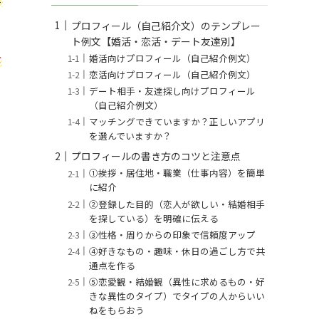
プロフィール（自己紹介文）のテンプレー
ト例文【婚活・恋活・デート友達別】
を
婚活向けプロフィール（自己紹介例文）
恋活向けプロフィール（自己紹介例文）
デート相手・友達探し向けプロフィール
（自己紹介例文）
マッチングできていますか？正しいアプリ
を選んでいますか？
プロフィールの書き方のコツと注意点
①挨拶・居住地・職業（仕事内容）を簡単
に紹介
②登録した目的（恋人が欲しい・結婚相手
を探している）を明確に伝える
③性格・周りからの印象で信頼度アップ
④好きなもの・趣味・休日の過ごし方で共
通点を作る
➄恋愛観・結婚観（異性に求めるもの・好
きな異性のタイプ）でタイプの人からいい
ねをもらおう